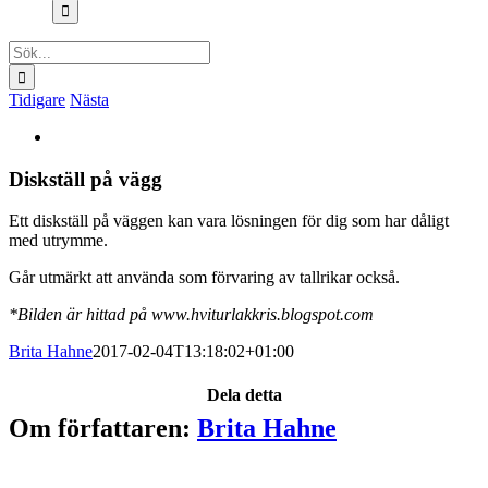
efter:
Sök
efter:
Tidigare
Nästa
Visa
större
bild
Diskställ på vägg
Ett diskställ på väggen kan vara lösningen för dig som har dåligt
med utrymme.
Går utmärkt att använda som förvaring av tallrikar också.
*Bilden är hittad på www.hviturlakkris.blogspot.com
Brita Hahne
2017-02-04T13:18:02+01:00
Dela detta
Facebook
X
Reddit
LinkedIn
WhatsApp
Tumblr
Pinterest
Vk
E-
Om författaren:
Brita Hahne
post