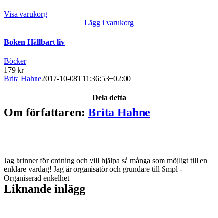
Visa varukorg
Lägg i varukorg
Boken Hållbart liv
Böcker
179
kr
Brita Hahne
2017-10-08T11:36:53+02:00
Dela detta
Facebook
X
Reddit
LinkedIn
WhatsApp
Tumblr
Pinterest
Vk
E-
Om författaren:
Brita Hahne
post
Jag brinner för ordning och vill hjälpa så många som möjligt till en
enklare vardag! Jag är organisatör och grundare till Smpl -
Organiserad enkelhet
Liknande inlägg