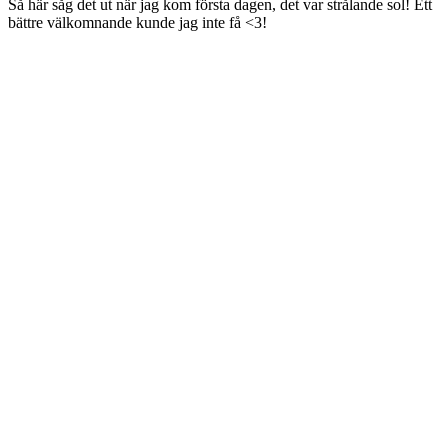
Så här såg det ut när jag kom första dagen, det var strålande sol! Ett
bättre välkomnande kunde jag inte få <3!