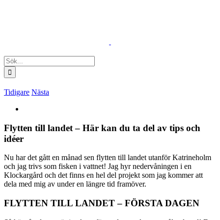
Fortsätt
till
innehållet
Sök
efter:
Tidigare
Nästa
Visa
större
bild
Flytten till landet – Här kan du ta del av tips och
idéer
Nu har det gått en månad sen flytten till landet utanför Katrineholm
och jag trivs som fisken i vattnet! Jag hyr nedervåningen i en
Klockargård och det finns en hel del projekt som jag kommer att
dela med mig av under en längre tid framöver.
FLYTTEN TILL LANDET – FÖRSTA DAGEN