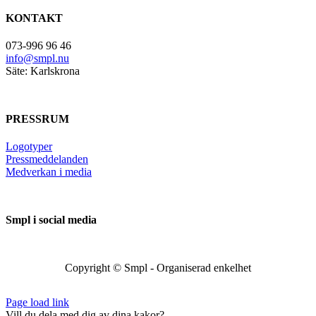
KONTAKT
073-996 96 46
info@smpl.nu
Säte: Karlskrona
PRESSRUM
Logotyper
Pressmeddelanden
Medverkan i media
Smpl i social media
Copyright ©
Smpl - Organiserad enkelhet
Page load link
Vill du dela med dig av dina kakor?