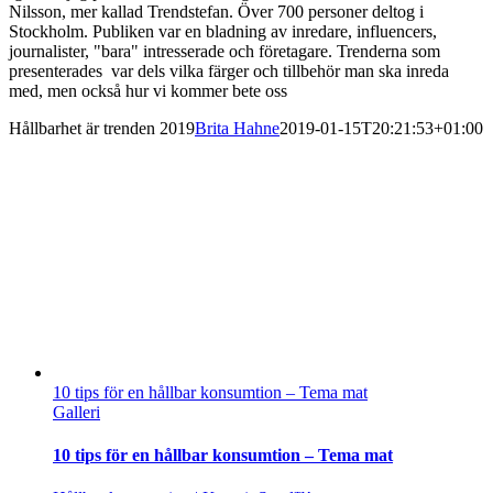
Nilsson, mer kallad Trendstefan. Över 700 personer deltog i
Stockholm. Publiken var en bladning av inredare, influencers,
journalister, "bara" intresserade och företagare. Trenderna som
presenterades var dels vilka färger och tillbehör man ska inreda
med, men också hur vi kommer bete oss
Hållbarhet är trenden 2019
Brita Hahne
2019-01-15T20:21:53+01:00
10 tips för en hållbar konsumtion – Tema mat
Galleri
10 tips för en hållbar konsumtion – Tema mat