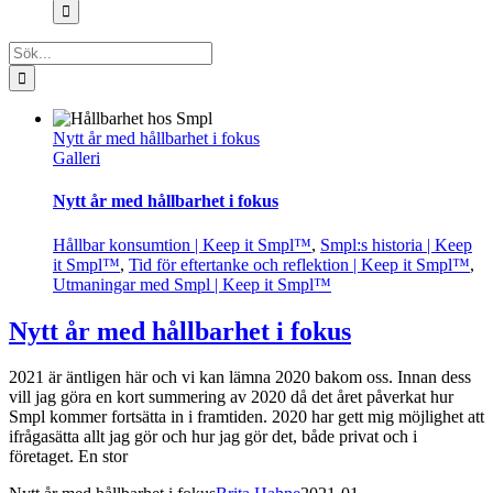
efter:
Sök
efter:
Nytt år med hållbarhet i fokus
Galleri
Nytt år med hållbarhet i fokus
Hållbar konsumtion | Keep it Smpl™
,
Smpl:s historia | Keep
it Smpl™
,
Tid för eftertanke och reflektion | Keep it Smpl™
,
Utmaningar med Smpl | Keep it Smpl™
Nytt år med hållbarhet i fokus
2021 är äntligen här och vi kan lämna 2020 bakom oss. Innan dess
vill jag göra en kort summering av 2020 då det året påverkat hur
Smpl kommer fortsätta in i framtiden. 2020 har gett mig möjlighet att
ifrågasätta allt jag gör och hur jag gör det, både privat och i
företaget. En stor