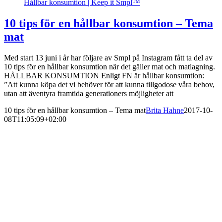
Hållbar konsumtion | Keep it Smpl™
10 tips för en hållbar konsumtion – Tema
mat
Med start 13 juni i år har följare av Smpl på Instagram fått ta del av
10 tips för en hållbar konsumtion när det gäller mat och matlagning.
HÅLLBAR KONSUMTION Enligt FN är hållbar konsumtion:
”Att kunna köpa det vi behöver för att kunna tillgodose våra behov,
utan att äventyra framtida generationers möjligheter att
10 tips för en hållbar konsumtion – Tema mat
Brita Hahne
2017-10-
08T11:05:09+02:00