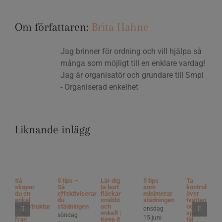
Om författaren:
Brita Hahne
Jag brinner för ordning och vill hjälpa så
många som möjligt till en enklare vardag!
Jag är organisatör och grundare till Smpl
- Organiserad enkelhet
Liknande inlägg
Så
5 tips –
Lär dig
5 tips
Ta
skapar
Så
ta bort
som
kontroll
du en
effektiviserar
fläckar
minimerar
över
enkel
du
snabbt
städningen
tvätten
tvättstruktur
städningen
och
och
onsdag
– tips
enkelt |
spar
söndag
15 juni
från
Keep it
tid