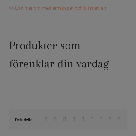
>> Läs mer om medlemskapet och bli medlem
Produkter som
förenklar din vardag
Facebook
X
Reddit
LinkedIn
WhatsApp
Tumblr
Pinterest
Vk
E-
Dela detta
post