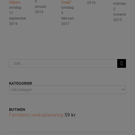
6
följare
Smpl™
2016
måndag
januari
onsdag
torsdag
2
2019
11
9
november
september
februari
2015
2019
2017
Sök
efter:
KATEGORIER
KATEGORIER
BUTIKEN
Familjens veckoplanering
59
kr