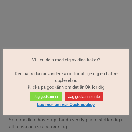
Vill du dela med dig av dina kakor?
Som medlem hos Smpl har du tillgång till checklistor
och verktyg som hjälper dig i rensningen och att skapa
Den här sidan använder kakor för att ge dig en bättre
upplevelse.
ordning hemma.
Klicka på godkänn om det är OK för dig
Logga in
för att se checklistor och verktyg nedan.
Jag godkänner
Jag godkänner inte
Läs mer om vår Cookiepolicy
Vill du bli medlem?
Som medlem hos Smpl får du verktyg som stöttar dig i
att rensa och skapa ordning.