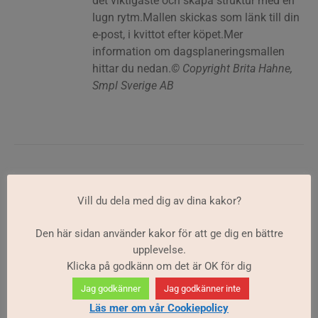
det viktigaste och skapa struktur med en
lugn rytm.Mallen skickas som länk till din
e-post, i kvittot efter köpet.Mer
information om dagsplaneringsmallen
hittar du nedan.
© Copyright Brita Hahne,
Smpl Sverige AB
Vill du dela med dig av dina kakor?
Den här sidan använder kakor för att ge dig en bättre
Veckoplanering
upplevelse.
59
kr
RG
Klicka på godkänn om det är OK för dig
Jag godkänner
Jag godkänner inte
Nedladdningsbar veckoplaneringsmall i
Läs mer om vår Cookiepolicy